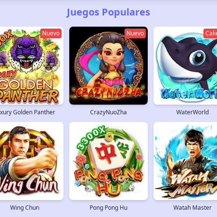
Juegos Populares
Nuevo
Nuevo
Cali
xury Golden Panther
CrazyNuoZha
WaterWorld
Wing Chun
Pong Pong Hu
Watah Master