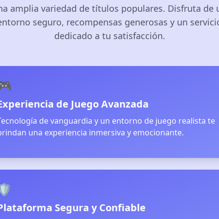
na amplia variedad de títulos populares. Disfruta de 
/2026 JuanReg*** gano 20,500 MXN 💰
/2026 JuanE*** retiro exitoso 11,600 MXN ✅
entorno seguro, recompensas generosas y un servici
/2026 JuanLuci*** recibio bono 1,700 MXN ✨
dedicado a tu satisfacción.
/2026 JuanG*** pego el jackpot de 171,000 MXN 💥
/2026 JuanCe*** gano 28,500 MXN 💰
/2026 JuanEd*** retiro exitoso 9,100 MXN 🏦
/2026 JuanAl*** recibio bono 1,300 MXN 🎁
🎮
/2026 JuanSa*** pego el jackpot de 189,000 MXN 🎰
/2026 JuanB*** retiro exitoso 5,700 MXN ✅
Experiencia de Juego Avanzada
/2026 JuanAla*** pego el jackpot de 129,000 MXN 🎰
Tecnología de vanguardia y un entorno de juego realista te
/2026 JuanCam*** retiro exitoso 11,800 MXN 🏦
brindan una experiencia inmersiva y emocionante.
/2026 JuanP*** pego el jackpot de 75,000 MXN 🚀
/2026 JuanAn*** recibio bono 1,650 MXN 🎉
/2026 JuanBr*** recibio reembolso 340 MXN 💵
/2026 JuanAnd*** pego el jackpot de 194,000 MXN 💥
/2026 JuanMa*** recibio bono 1,300 MXN 🎉
🛡️
/2026 JuanEdu*** gano 34,000 MXN 💰
Plataforma Segura y Confiable
/2026 JuanBra*** gano 2,000 MXN 💰