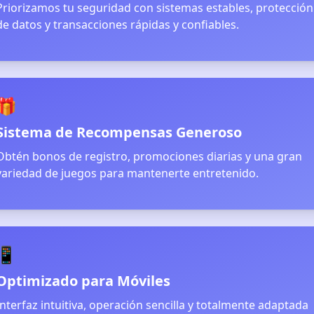
/2026 JuanAndr*** recibio bono 1,050 MXN ✨
Priorizamos tu seguridad con sistemas estables, protección
/2026 JuanRegi*** recibio bono 100 MXN 🎁
de datos y transacciones rápidas y confiables.
/2026 JuanAlan*** recibio bono 900 MXN ✨
/2026 JuanBray*** recibio bono 1,300 MXN 🎉
/2026 JuanPa*** retiro exitoso 2,700 MXN ✅
/2026 JuanCes*** recibio reembolso 120 MXN 🔄
/2026 JuanEm*** gano 26,500 MXN 🔥
🎁
/2026 JuanEmi*** pego el jackpot de 144,000 MXN 🚀
Sistema de Recompensas Generoso
/2026 JuanD*** retiro exitoso 6,900 MXN 💸
/2026 JuanMar*** recibio bono 800 MXN ✨
Obtén bonos de registro, promociones diarias y una gran
/2026 JuanLucia*** pego el jackpot de 162,000 MXN 💥
variedad de juegos para mantenerte entretenido.
/2026 JuanJ*** gano 7,500 MXN 🏆
/2026 JuanMat*** pego el jackpot de 173,000 MXN 🎰
/2026 JuanEdua*** retiro exitoso 4,000 MXN 🏦
/2026 JuanF*** gano 8,000 MXN 🏆
📱
/2026 JuanLuciaG*** recibio bono 150 MXN ✨
/2026 JuanGa*** recibio reembolso 520 MXN 🎊
Optimizado para Móviles
/2026 JuanJa*** gano 29,000 MXN 🔥
Interfaz intuitiva, operación sencilla y totalmente adaptada