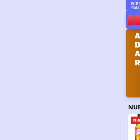
win
Plat
NUE
NU