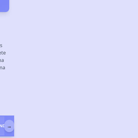
as
ete
na
ima
→
ANDA
Juegos JDB
Juegos SMARTSOFT
Juegos en Vivo