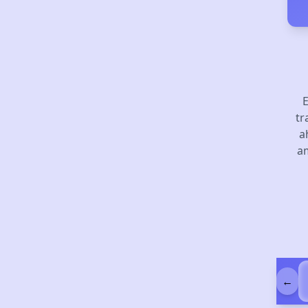
E
tr
a
am
←