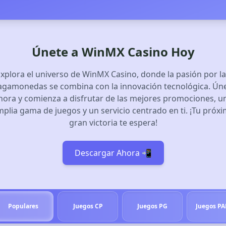
Únete a WinMX Casino Hoy
xplora el universo de WinMX Casino, donde la pasión por l
agamonedas se combina con la innovación tecnológica. Ún
hora y comienza a disfrutar de las mejores promociones, u
plia gama de juegos y un servicio centrado en ti. ¡Tu próx
gran victoria te espera!
Descargar Ahora 📲
Populares
Juegos CP
Juegos PG
Juegos P