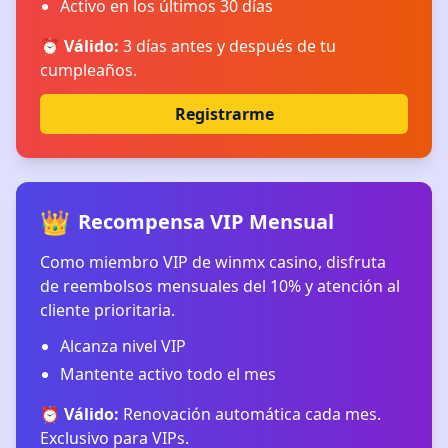
Activo en los últimos 30 días
⏰ Válido:
3 días antes y después de tu
cumpleaños.
Registrarme
👑
Recompensa VIP Mensual
Como miembro VIP de winmx casino, disfruta
de reembolsos mensuales del 10% y atención al
cliente prioritaria.
Alcanza nivel VIP
Mantente activo todo el mes
⏰ Válido:
Renovación automática cada mes.
Exclusivo para VIPs.