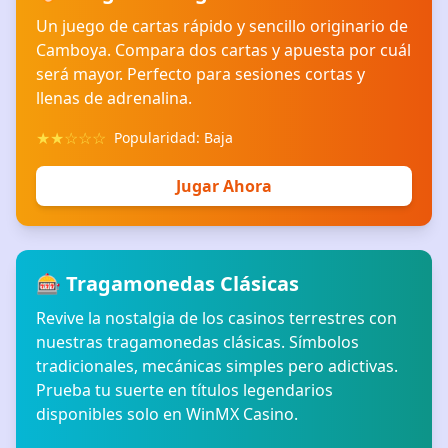
Un juego de cartas rápido y sencillo originario de
Camboya. Compara dos cartas y apuesta por cuál
será mayor. Perfecto para sesiones cortas y
llenas de adrenalina.
★★☆☆☆
Popularidad: Baja
Jugar Ahora
🎰 Tragamonedas Clásicas
Revive la nostalgia de los casinos terrestres con
nuestras tragamonedas clásicas. Símbolos
tradicionales, mecánicas simples pero adictivas.
Prueba tu suerte en títulos legendarios
disponibles solo en WinMX Casino.