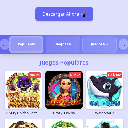
Descargar Ahora 📲
←
→
Populares
Juegos CP
Juegos PG
Ju
Juegos Populares
Nuevo
Nuevo
Caliente
Luxury Golden Panther
CrazyNuoZha
WaterWorld