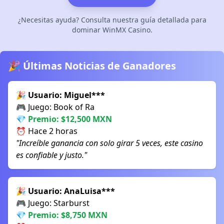
¿Necesitas ayuda? Consulta nuestra guía detallada para
dominar WinMX Casino.
🎉 Últimas Noticias de Ganadores
🎉 Usuario: Miguel***
🎮 Juego: Book of Ra
💎 Premio: $12,500 MXN
⏰ Hace 2 horas
"Increíble ganancia con solo girar 5 veces, este casino
es confiable y justo."
🎉 Usuario: AnaLuisa***
🎮 Juego: Starburst
💎 Premio: $8,750 MXN