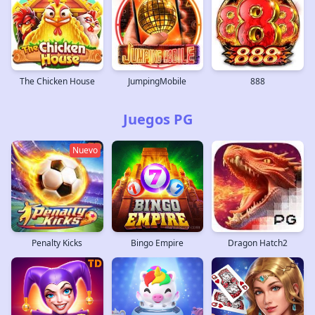
The Chicken House
JumpingMobile
888
Juegos PG
Nuevo
Penalty Kicks
Bingo Empire
Dragon Hatch2