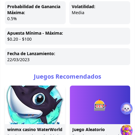
Probabilidad de Ganancia
Volatilidad:
Máxima:
Media
0.5%
Apuesta Mínima - Máxima:
$0.20 - $100
Fecha de Lanzamiento:
22/03/2023
Juegos Recomendados
🎰
winmx casino WaterWorld
Juego Aleatorio