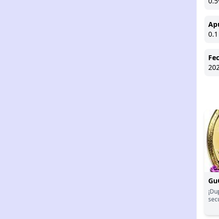
0.
Ap
0.1
Fe
20
Gu
¡Du
sec