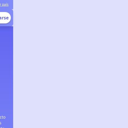
r país
arse
cto
s