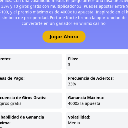
emios. Con una volatilidad media, el juego ofrece una tasa de acie
 33% y 10 giros gratis con multiplicador x3. Puedes apostar entre 
$100, y el premio máximo es de 4000x tu apuesta. Inspirado en el k
símbolo de prosperidad, Fortune Koi te brinda la oportunidad de
convertirte en un ganador en winmx casino.
Jugar Ahora
retes:
Filas:
3
eas de Pago:
Frecuencia de Aciertos:
33%
cuencia de Giros Gratis:
Ganancia Máxima:
giros gratis
4000x la apuesta
babilidad de Ganancia
Volatilidad:
xima:
Media