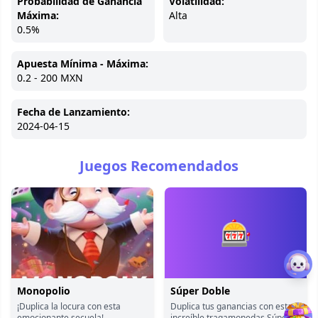
Probabilidad de Ganancia
Volatilidad:
Máxima:
Alta
0.5%
Apuesta Mínima - Máxima:
0.2 - 200 MXN
Fecha de Lanzamiento:
2024-04-15
Juegos Recomendados
🎰
Monopolio
Súper Doble
¡Duplica la locura con esta
Duplica tus ganancias con esta
emocionante secuela!
increíble tragamonedas Súper