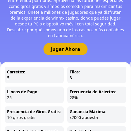
entretenido por horas. Aprovecha las funciones especiales
como giros gratis y símbolos comodín para maximizar tus
premios. Únete a millones de jugadores que ya disfrutan
de la experiencia de winmx casino, donde puedes jugar
desde tu PC o dispositivo móvil con total seguridad.
Descubre por qué somos uno de los casinos más confiables
en Latinoamérica.
Jugar Ahora
Carretes:
Filas:
5
3
Líneas de Pago:
Frecuencia de Aciertos:
25
28%
Frecuencia de Giros Gratis:
Ganancia Máxima:
10 giros gratis
x2000 apuesta