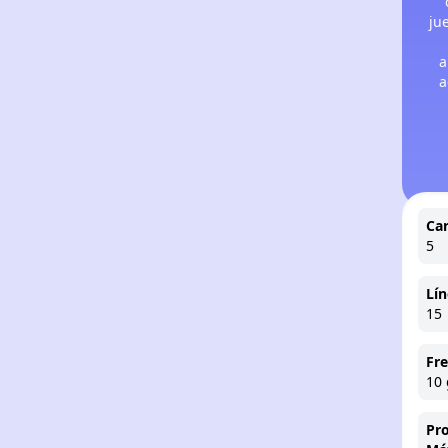
ju
a
a
Car
5
Lín
15
Fre
10 
Pro