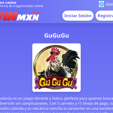
mx casino
🌐
Elegi
aforma de tragamonedas online
Iniciar Sesión
Registr
GuGuGu
uGuGu es un juego vibrante y lúdico, perfecto para quienes busc
diversión sin complicaciones. Con 5 carretes y 15 líneas de pago, s
iseño colorido y su mecánica sencilla lo convierten en una excelen