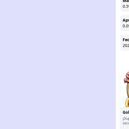
Má
0.
Ap
0.0
Fe
20
Go
¡Du
sec