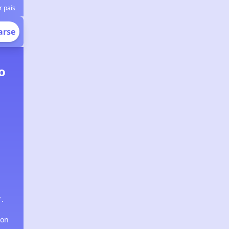
r país
arse
o
.
Con