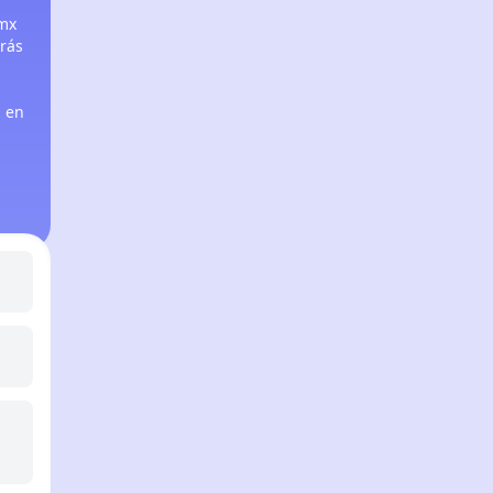
nmx
rás
a en