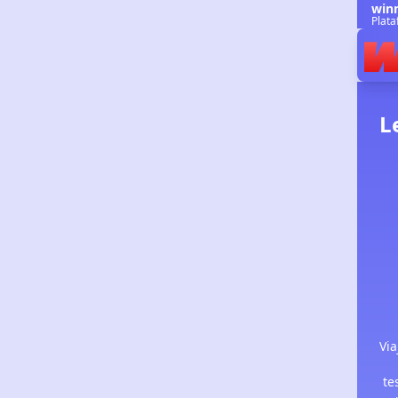
win
Plat
L
Via
te