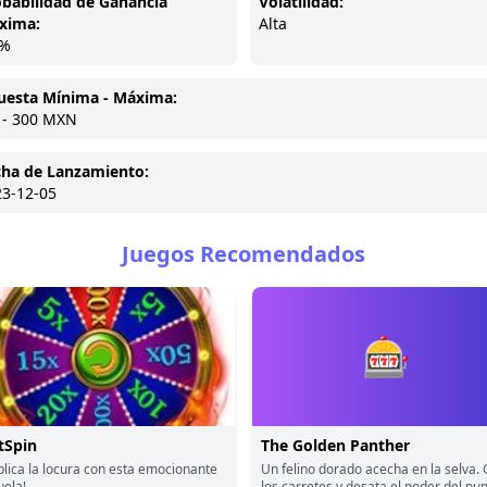
babilidad de Ganancia
Volatilidad:
xima:
Alta
5%
uesta Mínima - Máxima:
 - 300 MXN
cha de Lanzamiento:
23-12-05
Juegos Recomendados
🎰
tSpin
The Golden Panther
plica la locura con esta emocionante
Un felino dorado acecha en la selva. 
uela!
los carretes y desata el poder del p