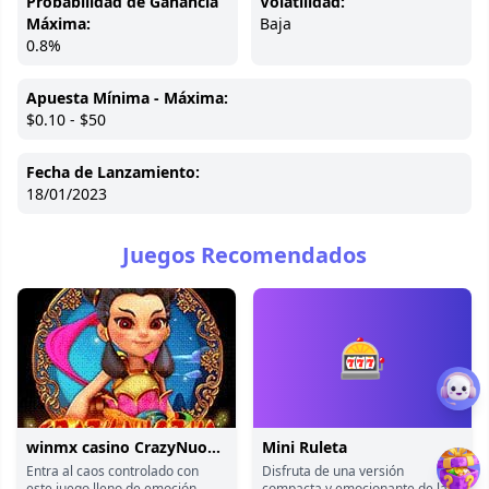
Probabilidad de Ganancia
Volatilidad:
Máxima:
Baja
0.8%
Apuesta Mínima - Máxima:
$0.10 - $50
Fecha de Lanzamiento:
18/01/2023
Juegos Recomendados
🎰
winmx casino CrazyNuoZha
Mini Ruleta
Entra al caos controlado con
Disfruta de una versión
este juego lleno de emoción
compacta y emocionante de la