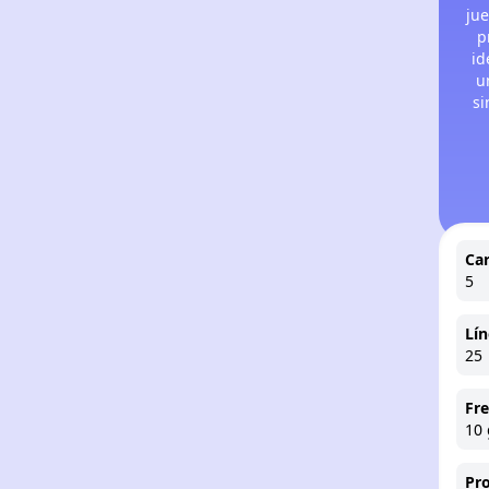
ju
p
id
u
si
Car
5
Lín
25
Fre
10 
Pro