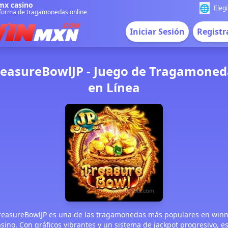
mx casino
🌐
Elegi
aforma de tragamonedas online
Iniciar Sesión
Registr
reasureBowlJP - Juego de Tragamoned
en Línea
reasureBowlJP es una de las tragamonedas más populares en win
sino. Con gráficos vibrantes y un sistema de jackpot progresivo, e