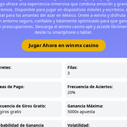
ego ofrece una experiencia inmersiva que combina emoción y gran
remios. Disponible para jugar en dispositivos móviles y escritorio, 
eal para los amantes del azar en México. Únete a winmx y disfruta
n entorno seguro, confiable y totalmente optimizado para que gan
n preocupaciones. Descarga el winmx casino apk y accede fácilme
desde tu smartphone o tablet.
Jugar Ahora en winmx casino
retes:
Filas:
3
eas de Pago:
Frecuencia de Aciertos:
20%
cuencia de Giros Gratis:
Ganancia Máxima:
giros gratis
5000x apuesta
babilidad de Ganancia
Volatilidad: