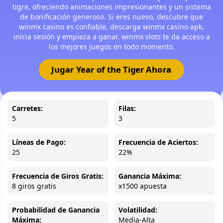
tigre, ofreciendo animaciones impresionantes y un sistema
de bonificación generoso. Si eres nuevo, descubre que
winmx casino es confiable, descarga winmx casino apk,
inicia sesión y empieza a ganar. winmx slots te da acceso a
los mejores juegos en todo momento.
Jugar Year of the Tiger Ahora
Carretes:
Filas:
5
3
Líneas de Pago:
Frecuencia de Aciertos:
25
22%
Frecuencia de Giros Gratis:
Ganancia Máxima:
8 giros gratis
x1500 apuesta
Probabilidad de Ganancia
Volatilidad:
Máxima:
Media-Alta